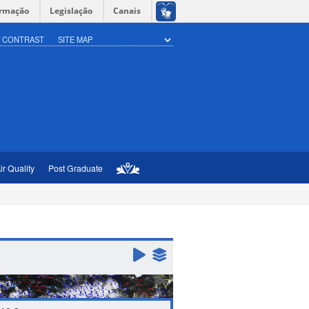
ormação
Legislação
Canais
H CONTRAST
SITE MAP
ir Quality
Post Graduate